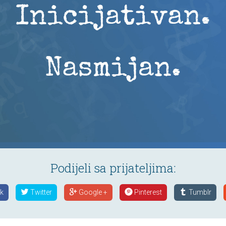
Podijeli sa prijateljima:
k
Twitter
Google +
Pinterest
Tumblr