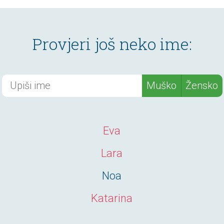
Provjeri još neko ime:
Muško
Žensko
Eva
Lara
Noa
Katarina